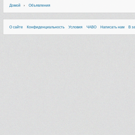
›
Домой
Объявления
О сайте
Конфиденциальность
Условия
ЧАВО
Написать нам
В з